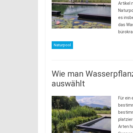
Artikel
Naturpo
es insb
das Was
bürokra
Naturpool
Wie man Wasserpflanz
auswählt
Für ein
bestimm
bestimm
platzie
Arten h