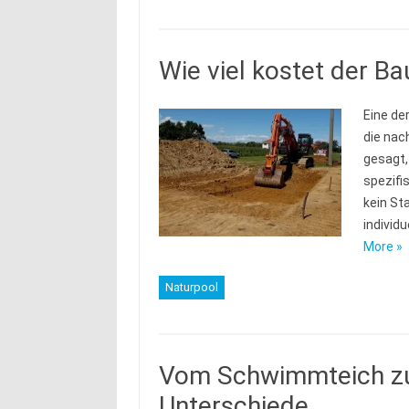
Wie viel kostet der B
Eine der
die nac
gesagt,
spezifi
kein St
individ
More »
Naturpool
Vom Schwimmteich zum
Unterschiede