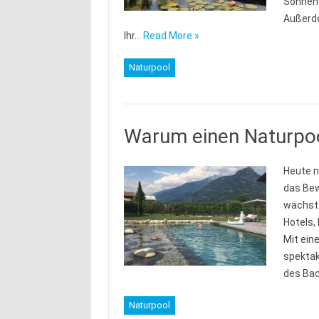
Sonnene
Außerde
Ihr…
Read More »
Naturpool
Warum einen Naturpo
Heute n
das Bew
wächst.
Hotels,
Mit ein
spektak
des Ba
Naturpool