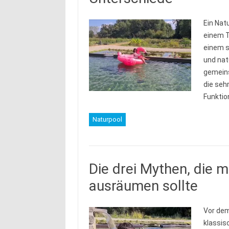
Ein Nat
einem T
einem s
und na
gemeins
die seh
Funktio
Naturpool
Die drei Mythen, die m
ausräumen sollte
Vor dem
klassis