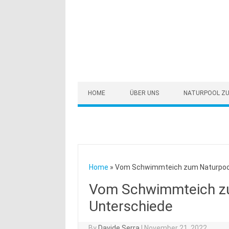
Skip to content
HOME
ÜBER UNS
NATURPOOL ZU
Home
»
Vom Schwimmteich zum Naturpool. 
Vom Schwimmteich zum
Unterschiede
By
Davide Serra
|
November 21, 2022